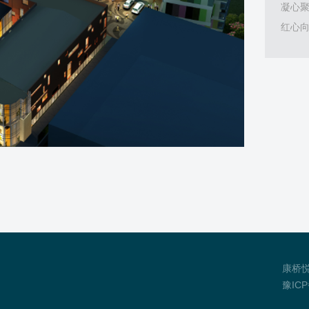
凝心聚
红心向
康桥
豫ICP