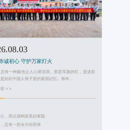
6.08.03
赤诚初心 守护万家灯火
，总有一种颜色让人心潮澎湃。那是军旗的红，是迷彩
是刻在中国人骨子里的家国记忆。每年...
 > >
暖心，用点滴构筑美好家园
中，总有一把伞为你而来