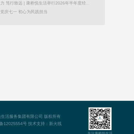
力 笃行致远 | 康桥悦生活举行2026年半年度经...
党庆七一 初心为民践担当
悦生活服务集团有限公司 版权所有
备12025554号
技术支持：
新火线
关注康桥悦生活