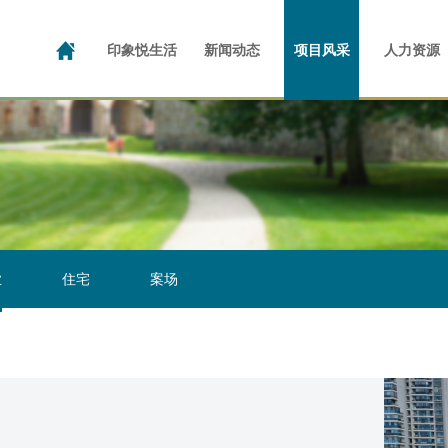
投资者日志
公司介绍
演示材料
企业文化
公司新闻
公告及通函
成长足迹
社区动态
写字楼
业绩报告
公共物业
品牌荣誉
招股文件
产业园
咱家的
人
企
印象悦生活
新闻动态
项目风采
人力资源
业
住宅
案场