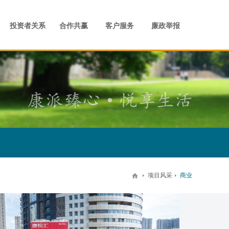
事儿
才理念
业管治
商业
宣传视频
人才发展
合作共赢
留言反馈
住宅
案场
社会招聘
联系我们
校园招聘
员工活动
投资者关系
合作共赢
客户服务
廉政举报
项目风采
商业